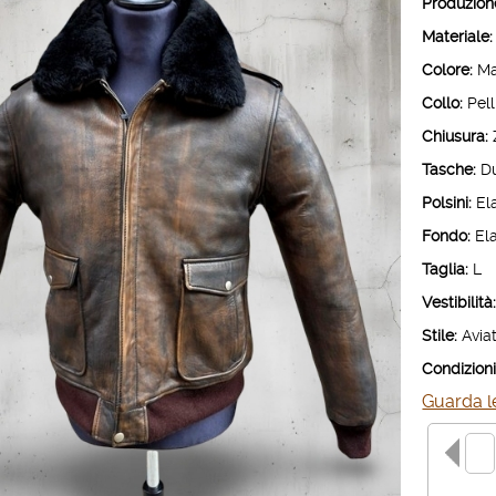
Produzion
Materiale:
Colore:
Mar
Collo:
Pell
Chiusura:
Tasche:
Du
Polsini:
Ela
Fondo:
Ela
Taglia:
L
Vestibilità
Stile:
Aviat
Condizioni
Guarda le