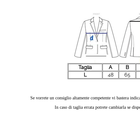
Taglia
A
B
L
48
65
Se vorrete un consiglio altamente competente vi bastera indica
In caso di taglia errata potrete cambiarla se dis