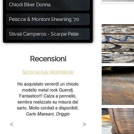
Chiodi Biker Donna
Pellicce & Montoni Shearling '70
Stivali Camperos - Scarpe Pelle
Recensioni
Scrivi la tua recensione