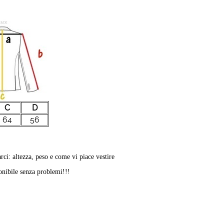
C
D
64
56
rci: altezza, peso e come vi piace vestire
ponibile senza problemi!!!