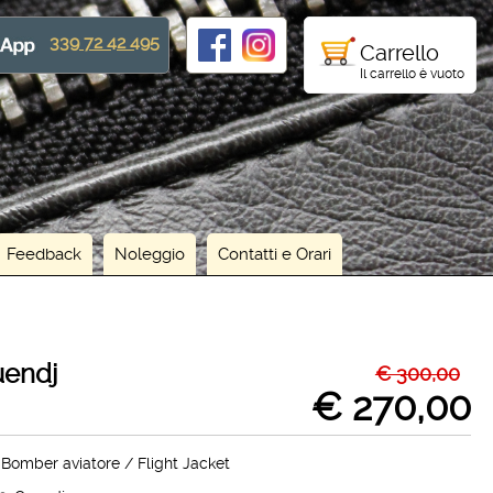
339 72 42 495
Carrello
Il carrello è vuoto
Feedback
Noleggio
Contatti e Orari
uendj
€ 300,00
€ 270,00
Bomber aviatore / Flight Jacket