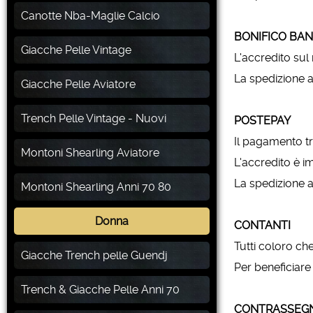
Canotte Nba-Maglie Calcio
BONIFICO BA
Giacche Pelle Vintage
L'accredito sul
La spedizione a
Giacche Pelle Aviatore
Trench Pelle Vintage - Nuovi
POSTEPAY
Il pagamento tra
Montoni Shearling Aviatore
L'accredito è 
La spedizione a
Montoni Shearling Anni 70 80
Donna
CONTANTI
Tutti coloro ch
Giacche Trench pelle Guendj
Per beneficiare
Trench & Giacche Pelle Anni 70
CONTRASSEG