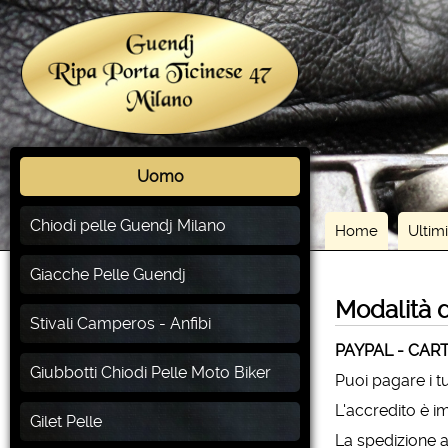
Uomo
Chiodi pelle Guendj Milano
Home
Ultimi
Giacche Pelle Guendj
Modalità 
Stivali Camperos - Anfibi
PAYPAL - CART
Giubbotti Chiodi Pelle Moto Biker
Puoi pagare i t
L'accredito è 
Gilet Pelle
La spedizione a