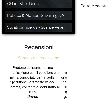
Chiodi Biker Donna
Potrete pagare 
Pellicce & Montoni Shearling '70
Stivali Camperos - Scarpe Pelle
Recensioni
Scrivi la tua recensione