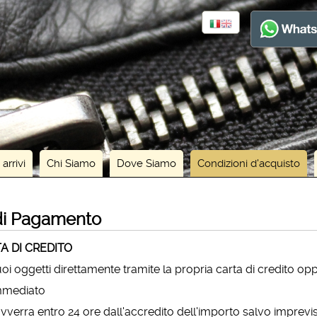
 arrivi
Chi Siamo
Dove Siamo
Condizioni d'acquisto
di Pagamento
A DI CREDITO
uoi oggetti direttamente tramite la propria carta di credito op
immediato
vverra entro 24 ore dall'accredito dell'importo salvo imprevis