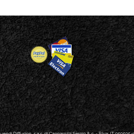
uendj Diffusion s.a.s. di Cannarozzi Sergio & c. - P.Iva: IT 0595954