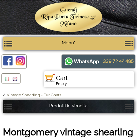
Menu'
339 72 42 495
Cart
Empty
/
Vintage Shearling - Fur Coats
Prodotti in Vendita
Montgomery vintage shearling