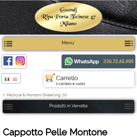
Menu'
339 72 42 495
Carrello
Il carrello è vuoto
/
Pellicce & Montoni Shearling '70
Prodotti in Vendita
Cappotto Pelle Montone