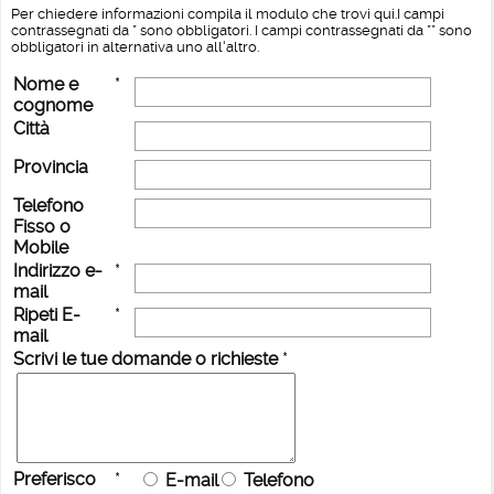
Per chiedere informazioni compila il modulo che trovi qui.I campi
contrassegnati da * sono obbligatori. I campi contrassegnati da ** sono
obbligatori in alternativa uno all'altro.
Nome e
*
cognome
Città
Provincia
Telefono
Fisso o
Mobile
Indirizzo e-
*
mail
Ripeti E-
*
mail
Scrivi le tue domande o richieste
*
Preferisco
*
E-mail
Telefono