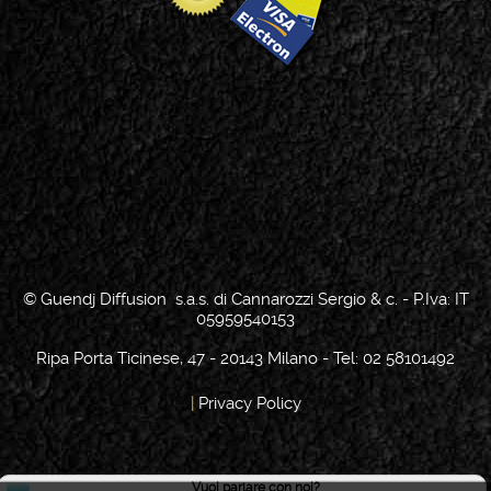
© Guendj Diffusion s.a.s. di Cannarozzi Sergio & c. - P.Iva: IT
05959540153
Ripa Porta Ticinese, 47 - 20143 Milano - Tel: 02 58101492
|
Privacy Policy
Vuoi parlare con noi?