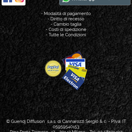
-
Modalità di pagamento
-
Diritto di recesso
-
Cambio taglia
-
Costi di spedizione
-
Tutte le Condizioni
© Guendj Diffusion s.a.s. di Cannarozzi Sergio & c. - P.Iva: IT
05959540153