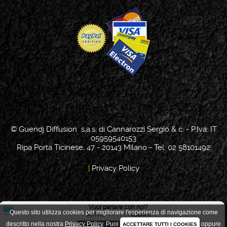
© Guendj Diffusion s.a.s. di Cannarozzi Sergio & c. - P.Iva: IT
05959540153
Ripa Porta Ticinese, 47 - 20143 Milano - Tel: 02 58101492
|
Privacy Policy
Vuoi parlare con noi?
Questo sito utilizza cookies per migliorare l'esperienza di navigazione come
Scrivici
via mail
oppure
Scelta Cookie
descritto nella nostra
Privacy Policy
.
Puoi
oppure
ACCETTARE TUTTI I COOKIES