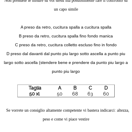
Non prendete le misure su voi stessi ma possibilmente fare il confronto su
un capo simile
A preso da retro, cucitura spalla a cucitura spalla
B preso da retro, cucitura spalla fino fondo manica
C preso da retro, cucitura colletto escluso fino in fondo
D preso dal davanti dal punto piu largo sotto ascella a punto piu
largo sotto ascella (stendere bene e prendere da punto piu largo a
punto piu largo
Taglia
A
B
C
D
50 xl
50
68
63
60
Se vorrete un consiglio altamente competente vi bastera indicarci: altezza,
peso e come vi piace vestire