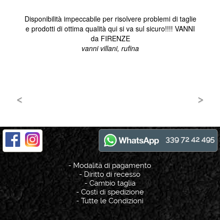
339 72 42 495
-
Modalità di pagamento
-
Diritto di recesso
-
Cambio taglia
-
Costi di spedizione
-
Tutte le Condizioni