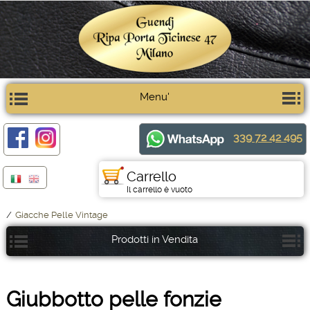
Menu'
339 72 42 495
Carrello
Il carrello è vuoto
/
Giacche Pelle Vintage
Prodotti in Vendita
Giubbotto pelle fonzie