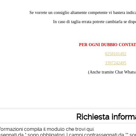
Se vorrete un consiglio altamente competente vi bastera indica
In caso di taglia errata potrete cambiarla se dis
PER OGNI DUBBIO CONTA
0258101492
3397242495
(Anche tramite Chat Whats
Richiesta inform
formazioni compila il modulo che trovi qui.
segnati da * sono obbligatori. I campi contrassegnati da ** sono