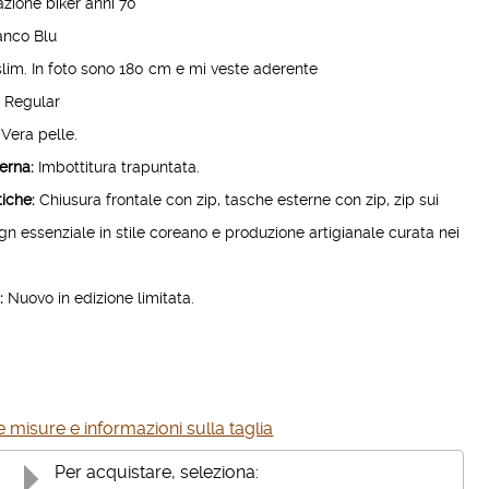
azione biker anni 70
anco Blu
lim. In foto sono 180 cm e mi veste aderente
:
Regular
Vera pelle.
erna:
Imbottitura trapuntata.
tiche:
Chiusura frontale con zip, tasche esterne con zip, zip sui
ign essenziale in stile coreano e produzione artigianale curata nei
:
Nuovo in edizione limitata.
 misure e informazioni sulla taglia
Per acquistare, seleziona: