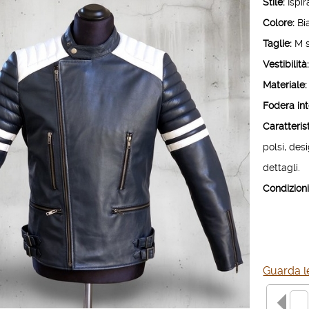
Stile:
Ispir
Colore:
Bi
Taglie:
M s
Vestibilità
Materiale:
Fodera int
Caratteris
polsi, des
dettagli.
Condizioni
Guarda le