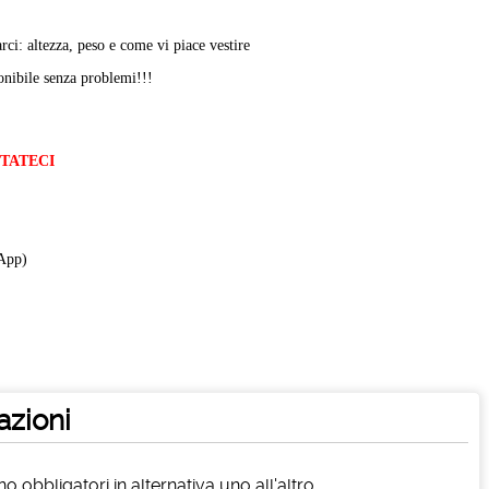
rci: altezza, peso e come vi piace vestire
ponibile senza problemi!!!
TTATECI
App)
azioni
 obbligatori in alternativa uno all'altro.