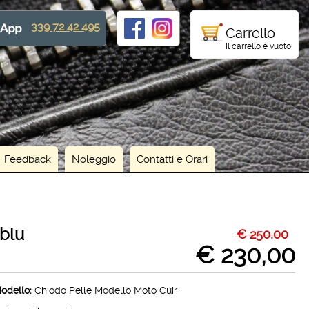
339 72 42 495
Carrello
Il carrello è vuoto
Feedback
Noleggio
Contatti e Orari
 blu
€ 250,00
€ 230,00
odello:
Chiodo Pelle Modello Moto Cuir