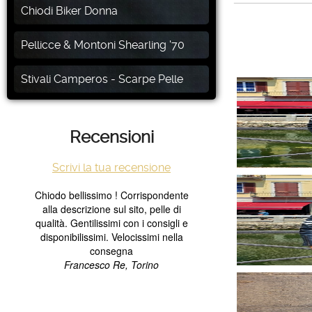
Chiodi Biker Donna
Pellicce & Montoni Shearling '70
Stivali Camperos - Scarpe Pelle
Recensioni
Scrivi la tua recensione