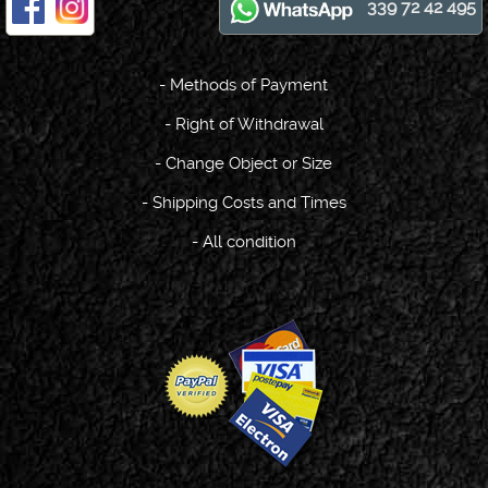
339 72 42 495
-
Methods of Payment
-
Right of Withdrawal
-
Change Object or Size
-
Shipping Costs and Times
-
All condition