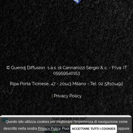
© Guendj Diffusion s.a.s. di Cannarozzi Sergio & c. - P.Iva: IT
05959540153
Ripa Porta Ticinese, 47 - 20143 Milano - Tel: 02 58101492
|
Privacy Policy
Vuoi parlare con noi?
Questo sito utilizza cookies per migliorare l'esperienza di navigazione come
Scrivici
via mail
oppure
Scelta Cookie
descritto nella nostra
Privacy Policy
.
Puoi
oppure
ACCETTARE TUTTI I COOKIES