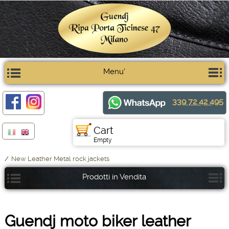
Menu'
339 72 42 495
Cart
Empty
/
New Leather Metal rock jackets
Prodotti in Vendita
Guendj moto biker leather