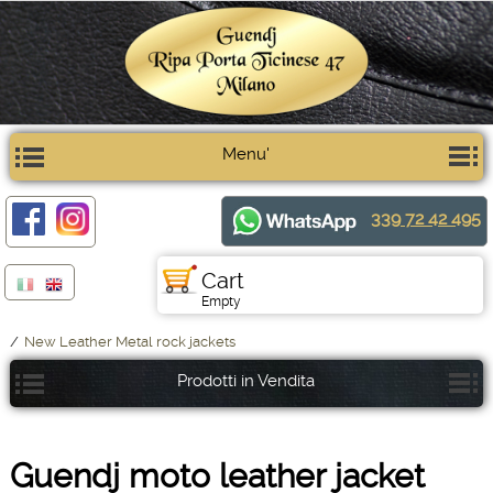
Menu'
339 72 42 495
Cart
Empty
/
New Leather Metal rock jackets
Prodotti in Vendita
Guendj moto leather jacket