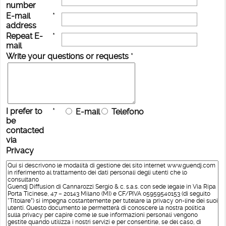
number
E-mail
*
address
Repeat E-
*
mail
Write your questions or requests
*
I prefer to
*
E-mail
Telefono
be
contacted
via
Privacy