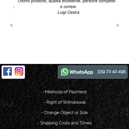
339 72 42 495
-
Methods of Payment
-
Right of Withdrawal
-
Change Object or Size
-
Shipping Costs and Times