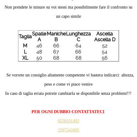
Non prendete le misure su voi stessi ma possibilmente fare il confronto su
un capo simile
Spalle
Maniche
Lunghezza
Ascella
Taglia
A
B
C
Ascella D
M
46
66
64
52
L
48
67
66
54
XL
50
68
68
56
Se vorrete un consiglio altamente competente vi bastera indicarci: altezza,
peso e come vi piace vestire
In caso di taglia errata potrete cambiarla se disponibile senza problemi!!!
PER OGNI DUBBIO CONTATTATECI
0258101492
3397242495