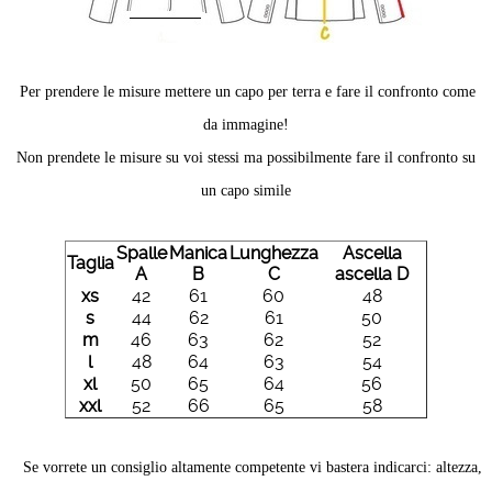
Per prendere le misure mettere un capo per terra e fare il confronto come
da immagine!
Non prendete le misure su voi stessi ma possibilmente fare il confronto su
un capo simile
Spalle
Manica
Lunghezza
Ascella
Taglia
A
B
C
ascella D
xs
42
61
60
48
s
44
62
61
50
m
46
63
62
52
l
48
64
63
54
xl
50
65
64
56
xxl
52
66
65
58
Se vorrete un consiglio altamente competente vi bastera indicarci: altezza,