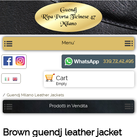
Menu'
339 72 42 495
Cart
Empty
/
Guendj Milano Leather Jackets
Prodotti in Vendita
Brown guendj leather jacket