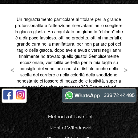
339 72 42 495
-
Methods of Payment
-
Right of Withdrawal