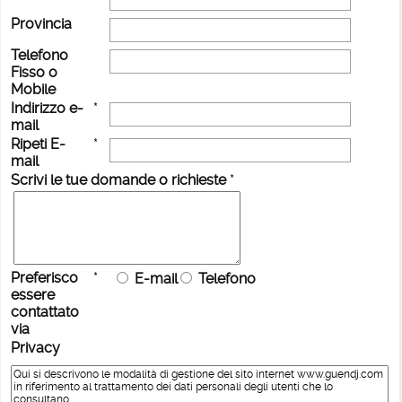
Provincia
Telefono
Fisso o
Mobile
Indirizzo e-
*
mail
Ripeti E-
*
mail
Scrivi le tue domande o richieste
*
Preferisco
*
E-mail
Telefono
essere
contattato
via
Privacy