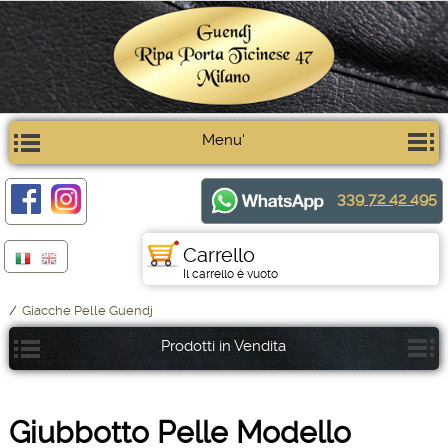
Menu'
339 72 42 495
Carrello
Il carrello è vuoto
/
Giacche Pelle Guendj
Prodotti in Vendita
Giubbotto Pelle Modello