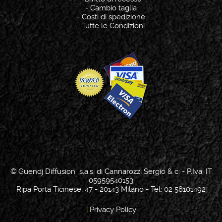
-
Cambio taglia
-
Costi di spedizione
-
Tutte le Condizioni
© Guendj Diffusion s.a.s. di Cannarozzi Sergio & c. - P.Iva: IT
05959540153
Ripa Porta Ticinese, 47 - 20143 Milano - Tel: 02 58101492
|
Privacy Policy