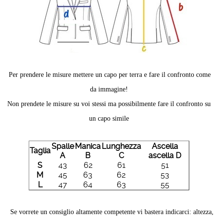
Per prendere le misure mettere un capo per terra e fare il confronto come
da immagine!
Non prendete le misure su voi stessi ma possibilmente fare il confronto su
un capo simile
Spalle
Manica
Lunghezza
Ascella
Taglia
A
B
C
ascella D
S
43
62
61
51
M
45
63
62
53
L
47
64
63
55
Se vorrete un consiglio altamente competente vi bastera indicarci: altezza,