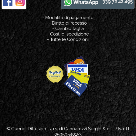
339 72 42 495
-
Modalità di pagamento
-
Diritto di recesso
-
Cambio taglia
-
Costi di spedizione
-
Tutte le Condizioni
© Guendj Diffusion s.a.s. di Cannarozzi Sergio & c. - P.Iva: IT
05959540153