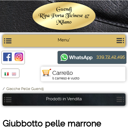
Menu'
339 72 42 495
Carrello
Il carrello è vuoto
/
Giacche Pelle Guendj
Prodotti in Vendita
Giubbotto pelle marrone