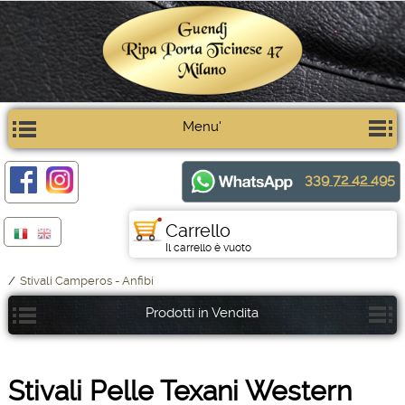
Menu'
339 72 42 495
Carrello
Il carrello è vuoto
/
Stivali Camperos - Anfibi
Prodotti in Vendita
Stivali Pelle Texani Western