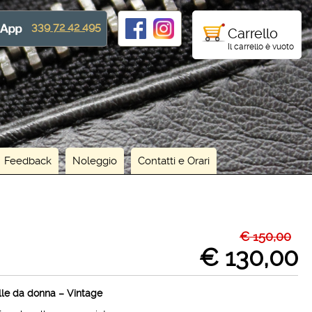
339 72 42 495
Carrello
Il carrello è vuoto
Feedback
Noleggio
Contatti e Orari
€ 150,00
€ 130,00
lle da donna – Vintage