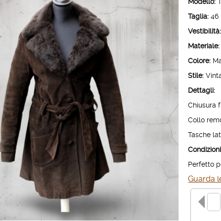
Modello:
T
Taglia:
46 i
Vestibilità
Materiale:
Colore:
Ma
Stile:
Vint
Dettagli:
Chiusura f
Collo remo
Tasche lat
Condizioni
Perfetto p
Guarda le