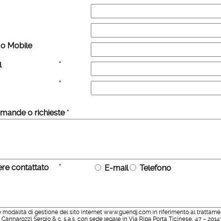
 o Mobile
*
l
*
domande o richieste
*
*
ere contattato
E-mail
Telefono