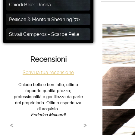
Chiodi Biker Donna
Pellicce & Montoni Shearling '70
Stivali Camperos - Scarpe Pelle
Recensioni
Scrivi la tua recensione