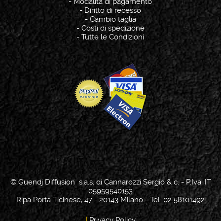
-
Modalità di pagamento
-
Diritto di recesso
-
Cambio taglia
-
Costi di spedizione
-
Tutte le Condizioni
© Guendj Diffusion s.a.s. di Cannarozzi Sergio & c. - P.Iva: IT
05959540153
Ripa Porta Ticinese, 47 - 20143 Milano - Tel: 02 58101492
|
Privacy Policy