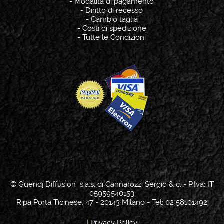
-
Modalità di pagamento
-
Diritto di recesso
-
Cambio taglia
-
Costi di spedizione
-
Tutte le Condizioni
© Guendj Diffusion s.a.s. di Cannarozzi Sergio & c. - P.Iva: IT
05959540153
Ripa Porta Ticinese, 47 - 20143 Milano - Tel: 02 58101492
|
Privacy Policy