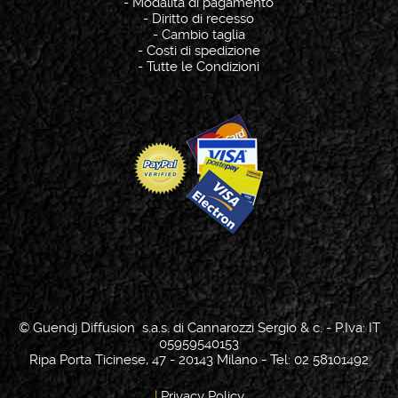
-
Modalità di pagamento
-
Diritto di recesso
-
Cambio taglia
-
Costi di spedizione
-
Tutte le Condizioni
© Guendj Diffusion s.a.s. di Cannarozzi Sergio & c. - P.Iva: IT
05959540153
Ripa Porta Ticinese, 47 - 20143 Milano - Tel: 02 58101492
|
Privacy Policy