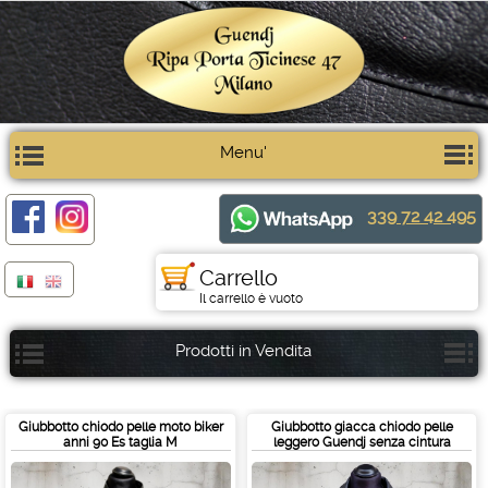
Menu'
339 72 42 495
Carrello
Il carrello è vuoto
Prodotti in Vendita
Giubbotto chiodo pelle moto biker
Giubbotto giacca chiodo pelle
anni 90 Es taglia M
leggero Guendj senza cintura