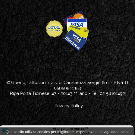
© Guendj Diffusion s.a.s. di Cannarozzi Sergio & c. - P.Iva: IT
05959540153
Ripa Porta Ticinese, 47 - 20143 Milano - Tel: 02 58101492
|
Privacy Policy
Vuoi parlare con noi?
Questo sito utilizza cookies per migliorare l'esperienza di navigazione come
Scrivici
via mail
oppure