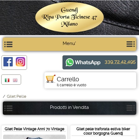
Menu'
339 72 42 495
Carrello
Il carrello è vuoto
/
Gilet Pelle
Prodotti in Vendita
Gilet Pelle Vintage Anni 70 Vintage
Gilet pelle traforata estiva biker
color borgogna Guendj