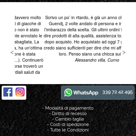
339 72 42 495
-
Modalità di pagamento
-
Diritto di recesso
-
Cambio taglia
-
Costi di spedizione
-
Tutte le Condizioni