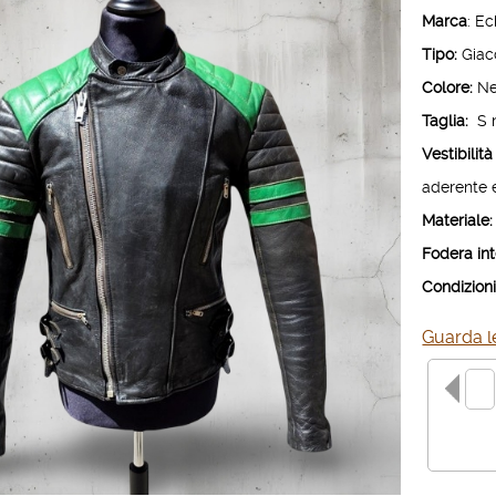
Marca
: Ec
Tipo:
Giacc
Colore:
Ne
Taglia:
S n
Vestibilit
aderente e
Materiale:
Fodera int
Condizioni
Guarda le