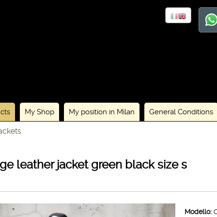
cts
My Shop
My position in Milan
General Conditions
ackets
age leather jacket green black size s
Modello: