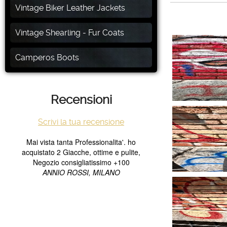
Vintage Biker Leather Jackets
Vintage Shearling - Fur Coats
Camperos Boots
Recensioni
Scrivi la tua recensione