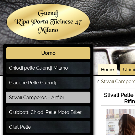
Uomo
Chiodi pelle Guendj Milano
Home
Ultimi
/
Stivali Campero
Giacche Pelle Guendj
Stivali Pell
Stivali Camperos - Anfibi
Rifi
Giubbotti Chiodi Pelle Moto Biker
Gilet Pelle