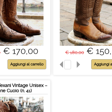
€ 170,00
€ 150
0
€ 180,00
 Texani Vintage Unisex –
ne Cuoio (n. 41)