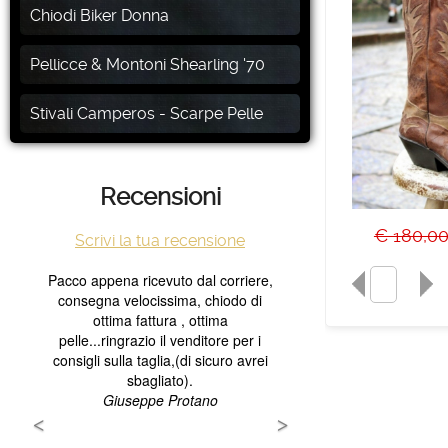
Chiodi Biker Donna
Pellicce & Montoni Shearling '70
Stivali Camperos - Scarpe Pelle
Recensioni
€ 180,0
Scrivi la tua recensione