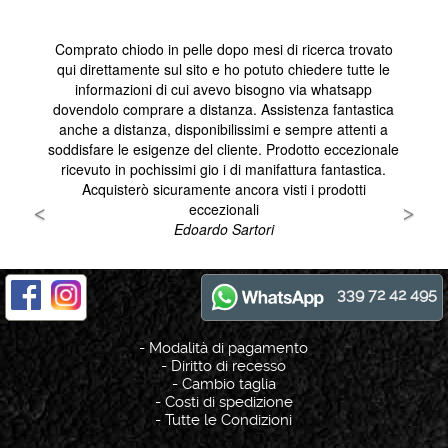
339 72 42 495
-
Modalità di pagamento
-
Diritto di recesso
-
Cambio taglia
-
Costi di spedizione
-
Tutte le Condizioni