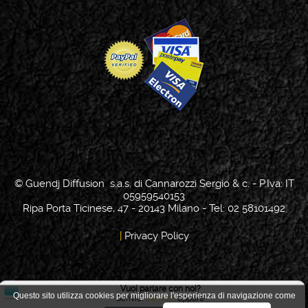
© Guendj Diffusion s.a.s. di Cannarozzi Sergio & c. - P.Iva: IT
05959540153
Ripa Porta Ticinese, 47 - 20143 Milano - Tel: 02 58101492
|
Privacy Policy
Vuoi parlare con noi?
Questo sito utilizza cookies per migliorare l'esperienza di navigazione come
Scrivici
via mail
oppure
Scelta Cookie