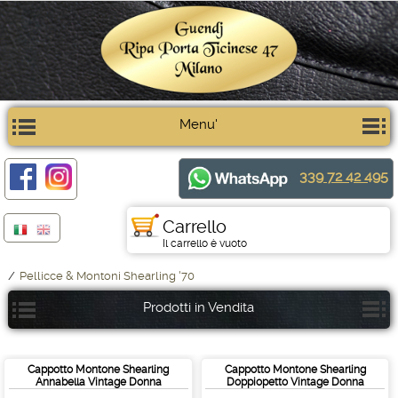
Menu'
339 72 42 495
Carrello
Il carrello è vuoto
/
Pellicce & Montoni Shearling '70
Prodotti in Vendita
Cappotto Montone Shearling
Cappotto Montone Shearling
Annabella Vintage Donna
Doppiopetto Vintage Donna