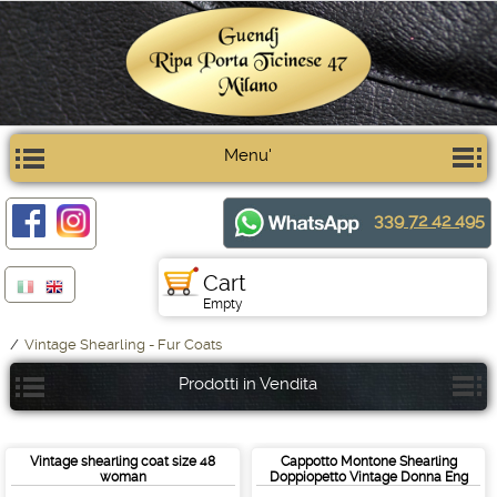
Menu'
339 72 42 495
Cart
Empty
/
Vintage Shearling - Fur Coats
Prodotti in Vendita
Vintage shearling coat size 48
Cappotto Montone Shearling
woman
Doppiopetto Vintage Donna Eng