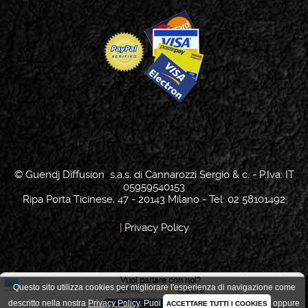
© Guendj Diffusion s.a.s. di Cannarozzi Sergio & c. - P.Iva: IT
05959540153
Ripa Porta Ticinese, 47 - 20143 Milano - Tel: 02 58101492
|
Privacy Policy
Vuoi parlare con noi?
Questo sito utilizza cookies per migliorare l'esperienza di navigazione come
Scrivici
via mail
oppure
Scelta Cookie
descritto nella nostra
Privacy Policy
.
Puoi
oppure
ACCETTARE TUTTI I COOKIES