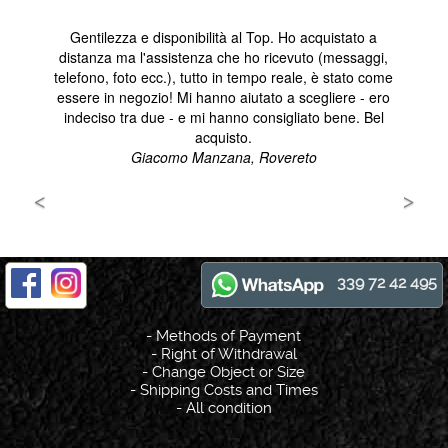
339 72 42 495
-
Methods of Payment
-
Right of Withdrawal
-
Change Object or Size
-
Shipping Costs and Times
-
All condition